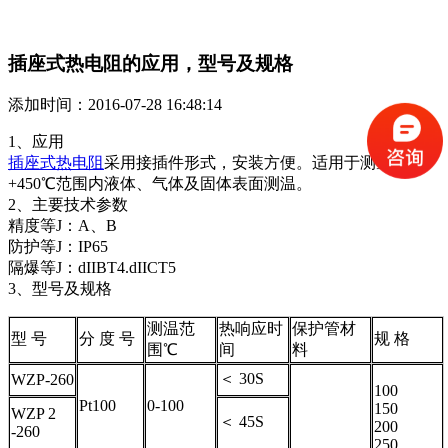
插座式热电阻的应用，型号及规格
添加时间：2016-07-28 16:48:14
1、应用
插座式热电阻
采用接插件形式，安装方便。适用于测量-200-
+450℃范围内液体、气体及固体表面测温。
2、主要技术参数
精度等J：A、B
防护等J：IP65
隔爆等J：dIIBT4.dIICT5
3、型号及规格
测温范
热响应时
保护管材
型 号
分 度 号
规 格
围℃
间
料
＜ 30S
WZP-260
100
Pt100
0-100
150
WZP 2
＜ 45S
200
-260
250