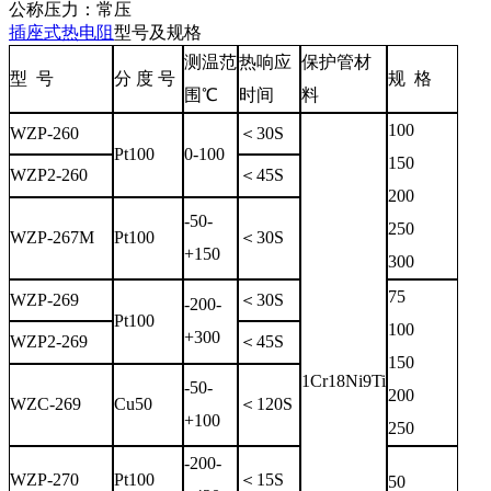
公称压力：常压
插座式热电阻
型号及规格
测温范
热响应
保护管材
型 号
分 度 号
规 格
围℃
时间
料
100
WZP-260
＜30S
Pt100
0-100
150
WZP2-260
＜45S
200
-50-
250
WZP-267M
Pt100
＜30S
+150
300
75
WZP-269
＜30S
-200-
Pt100
100
+300
WZP2-269
＜45S
150
1Cr18Ni9Ti
-50-
200
WZC-269
Cu50
＜120S
+100
250
-200-
WZP-270
Pt100
＜15S
50